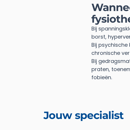
Wannee
fysioth
Bij spanningsk
borst, hyperve
Bij psychische
chronische ver
Bij gedragsmati
praten, toeneme
fobieën.
Jouw specialist