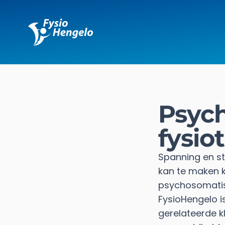
Fysio Hengelo
Psyc
fysio
Spanning en str
kan te maken k
psychosomatis
FysioHengelo i
gerelateerde k