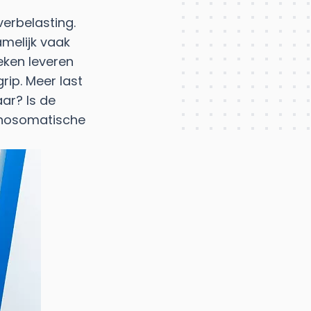
erbelasting.
amelijk vaak
eken leveren
rip. Meer last
aar? Is de
chosomatische