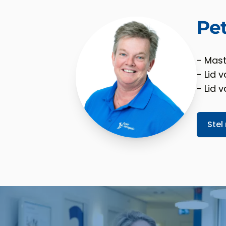
Pe
- Mas
- Lid 
- Lid 
Stel