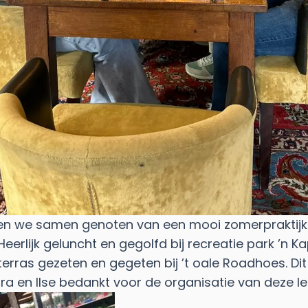
en we samen genoten van een mooi zomerpraktijku
eerlijk geluncht en gegolfd bij recreatie park ’n 
 terras gezeten en gegeten bij ’t oale Roadhoes. Dit 
ra en Ilse bedankt voor de organisatie van deze l