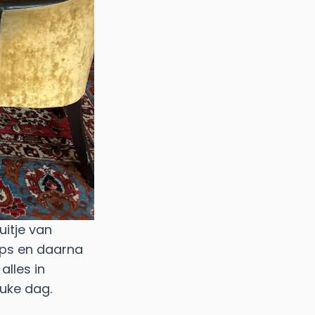
itje van
Kaps en daarna
alles in
euke dag.